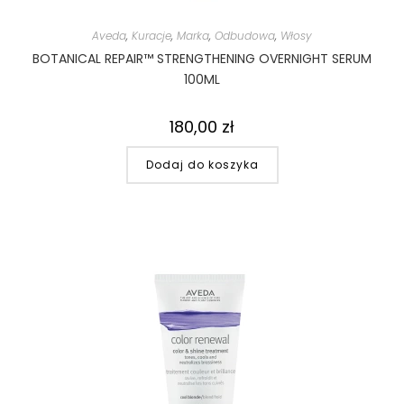
Aveda
,
Kuracje
,
Marka
,
Odbudowa
,
Włosy
BOTANICAL REPAIR™ STRENGTHENING OVERNIGHT SERUM
100ML
180,00
zł
Dodaj do koszyka