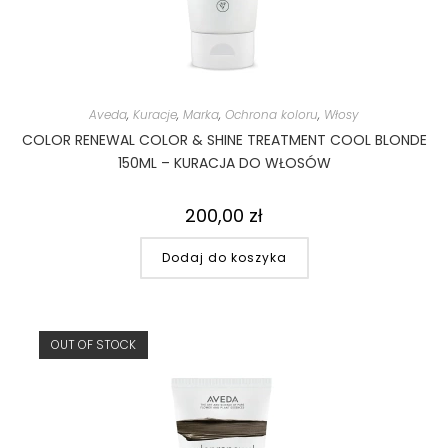
Aveda
,
Kuracje
,
Marka
,
Ochrona koloru
,
Włosy
COLOR RENEWAL COLOR & SHINE TREATMENT COOL BLONDE
150ML – KURACJA DO WŁOSÓW
200,00
zł
Dodaj do koszyka
OUT OF STOCK