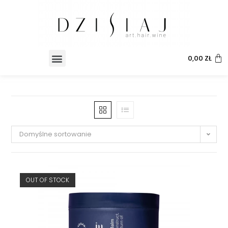
0,00
ZŁ
Domyślne sortowanie
OUT OF STOCK