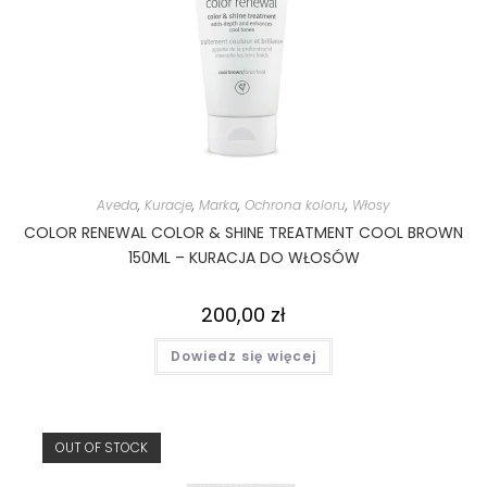
Aveda
,
Kuracje
,
Marka
,
Ochrona koloru
,
Włosy
COLOR RENEWAL COLOR & SHINE TREATMENT COOL BROWN
150ML – KURACJA DO WŁOSÓW
200,00
zł
Dowiedz się więcej
OUT OF STOCK