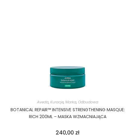
Aveda
,
Kuracje
,
Marka
,
Odbudowa
BOTANICAL REPAIR™ INTENSIVE STRENGTHENING MASQUE:
RICH 200ML – MASKA WZMACNIAJĄCA
240,00
zł