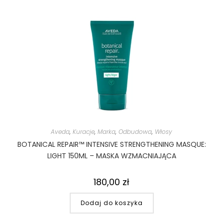
Aveda
,
Kuracje
,
Marka
,
Odbudowa
,
Włosy
BOTANICAL REPAIR™ INTENSIVE STRENGTHENING MASQUE:
LIGHT 150ML – MASKA WZMACNIAJĄCA
180,00
zł
Dodaj do koszyka