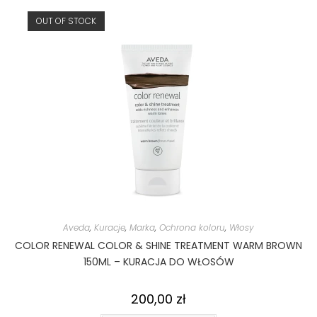
OUT OF STOCK
Aveda
,
Kuracje
,
Marka
,
Ochrona koloru
,
Włosy
COLOR RENEWAL COLOR & SHINE TREATMENT WARM BROWN
150ML – KURACJA DO WŁOSÓW
200,00
zł