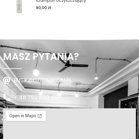
szampon oczyszczający
80,00
zł
MASZ PYTANIA?
BUTIK@DZISIAJ.COM.PL
+ 48 792 400 491