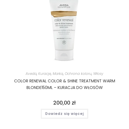
Aveda
,
Kuracje
,
Marka
,
Ochrona koloru
,
Włosy
COLOR RENEWAL COLOR & SHINE TREATMENT WARM
BLONDE150ML – KURACJA DO WŁOSÓW
200,00
zł
Dowiedz się więcej