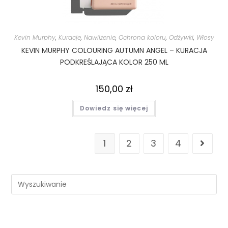
Kevin Murphy
,
Kuracje
,
Nawilżenie
,
Ochrona koloru
,
Odżywki
,
Włosy
KEVIN MURPHY COLOURING AUTUMN ANGEL – KURACJA
PODKREŚLAJĄCA KOLOR 250 ML
150,00
zł
Dowiedz się więcej
1
2
3
4