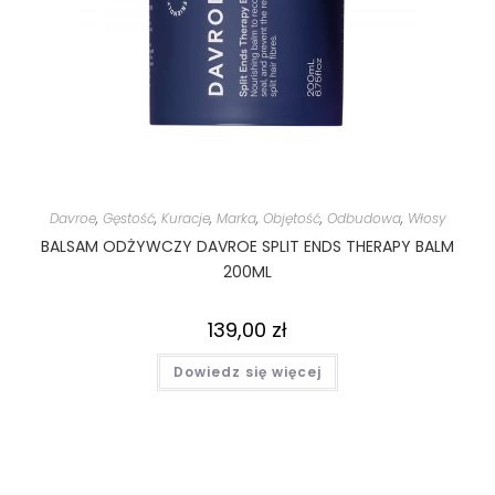
Davroe
,
Gęstość
,
Kuracje
,
Marka
,
Objętość
,
Odbudowa
,
Włosy
BALSAM ODŻYWCZY DAVROE SPLIT ENDS THERAPY BALM
200ML
139,00
zł
Dowiedz się więcej