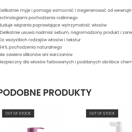
Delikatnie myje i pomaga wzmocnić i zregenerować od wewnątrz
echnologiami pochodzenia roślinnego
Buduje wiązania poprawiające wytrzymałość włosów
 Delikatnie usuwa nadmiar sebum, nagromadzony produkt i zani
Do wszystkich rodzajów włosów i tekstur
94% pochodzenia naturalnego
Nie zawiera silikonów ani siarczanów
Bezpieczny dla włosów farbowanych i poddanych obróbce chem
PODOBNE PRODUKTY
OUT OF STOCK
OUT OF STOCK