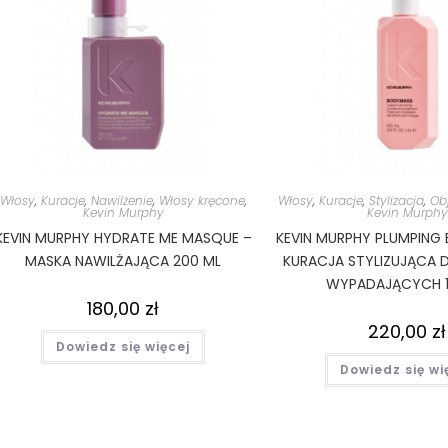
Włosy
,
Kuracje
,
Nawilżenie
,
Włosy kręcone
,
Włosy
,
Kuracje
,
Stylizacja
,
Ob
Kevin Murphy
Kevin Murphy
KEVIN MURPHY HYDRATE ME MASQUE –
KEVIN MURPHY PLUMPING
MASKA NAWILŻAJĄCA 200 ML
KURACJA STYLIZUJĄCA
WYPADAJĄCYCH 1
180,00
zł
220,00
zł
Dowiedz się więcej
Dowiedz się wi