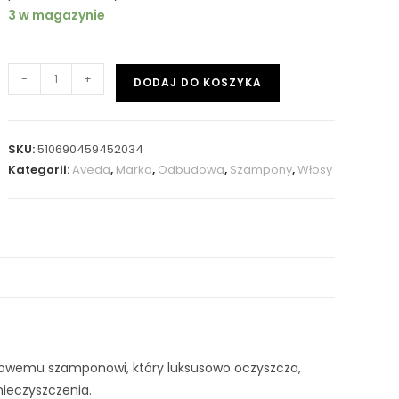
3 w magazynie
-
+
DODAJ DO KOSZYKA
SKU:
510690459452034
Kategorii:
Aveda
,
Marka
,
Odbudowa
,
Szampony
,
Włosy
onowemu szamponowi, który luksusowo oczyszcza,
ieczyszczenia.