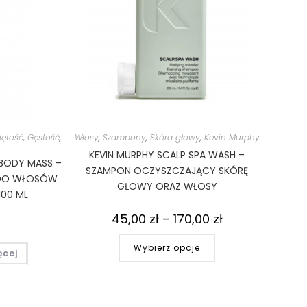
jętość
,
Gęstość
,
Włosy
,
Szampony
,
Skóra głowy
,
Kevin Murphy
KEVIN MURPHY SCALP SPA WASH –
 BODY MASS –
SZAMPON OCZYSZCZAJĄCY SKÓRĘ
 DO WŁOSÓW
GŁOWY ORAZ WŁOSY
00 ML
45,00
zł
–
170,00
zł
Wybierz opcje
ęcej