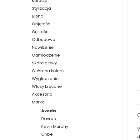
Kuracje
Stylizacja
Blond
Objętość
Gęstość
Odbudowa
Nawilżenie
Odmłodzenie
Skóra głowy
Ochrona koloru
Wygładzenie
Włosy kręcone
Akcesoria
Marka
Aveda
Davroe
Kevin Murphy
W
Oribe
d