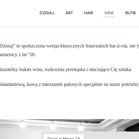
DZISIAJ
ART
HAIR
WINE
BUTIK
zisiaj” to spolszczona wersja klasycznych francuskich bar-à-vin, nie
mienicy z lat ’50.
skazitelny bukiet wina, rozkoszna przekąska i otaczająca Cię sztuka.
tą śniadaniową, kawą z mieszanek palonych specjalnie na nasze potrzeb