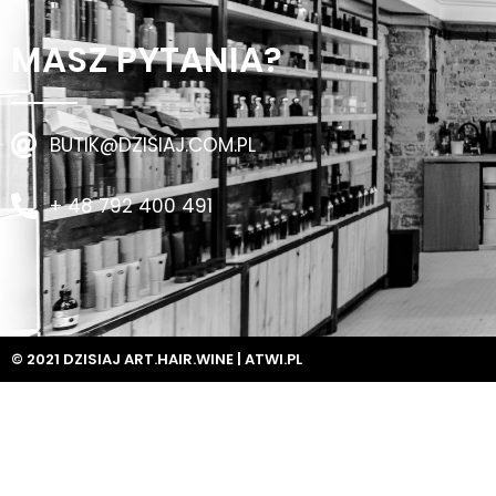
MASZ PYTANIA?
BUTIK@DZISIAJ.COM.PL
+ 48 792 400 491
© 2021 DZISIAJ ART.HAIR.WINE |
ATWI.PL