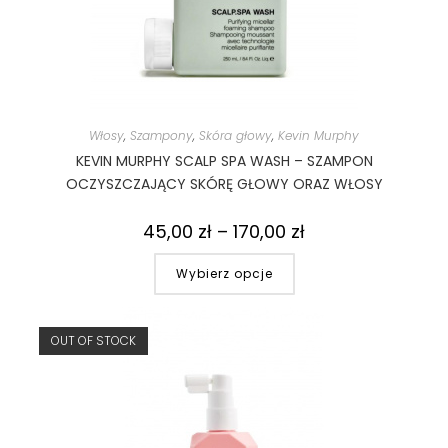
Włosy
,
Szampony
,
Skóra głowy
,
Kevin Murphy
KEVIN MURPHY SCALP SPA WASH – SZAMPON
OCZYSZCZAJĄCY SKÓRĘ GŁOWY ORAZ WŁOSY
45,00
zł
–
170,00
zł
Wybierz opcje
OUT OF STOCK