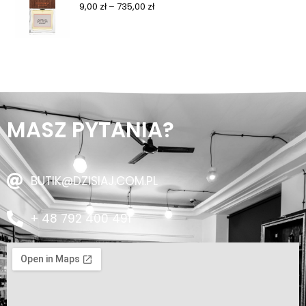
9,00
zł
–
735,00
zł
MASZ PYTANIA?
BUTIK@DZISIAJ.COM.PL
+ 48 792 400 491