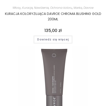
Włosy
,
Kuracje
,
Nawilżenie
,
Ochrona koloru
,
Marka
,
Davroe
KURACJA KOLORYZUJĄCA DAVROE CHROMA BLUSHING GOLD
200ML
135,00
zł
Dowiedz się więcej