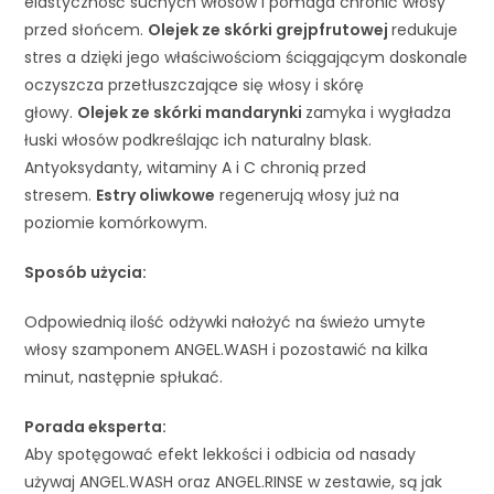
elastyczność suchych włosów i pomaga chronić włosy
przed słońcem.
Olejek ze sk
órki grejpfrutowej
redukuje
stres a dzięki jego właściwościom ściągającym doskonale
oczyszcza przetłuszczające się włosy i skórę
głowy.
Olejek ze sk
órki mandarynki
zamyka i wygładza
łuski włosów podkreślając ich naturalny blask.
Antyoksydanty, witaminy A i C chronią przed
stresem.
Estry oliwkowe
regenerują włosy już na
poziomie komórkowym.
Sposób u
życia:
Odpowiednią ilość odżywki nałożyć na świeżo umyte
włosy szamponem ANGEL.WASH i pozostawić na kilka
minut, następnie spłukać.
Porada eksperta:
Aby spotęgować efekt lekkości i odbicia od nasady
używaj ANGEL.WASH oraz ANGEL.RINSE w zestawie, są jak