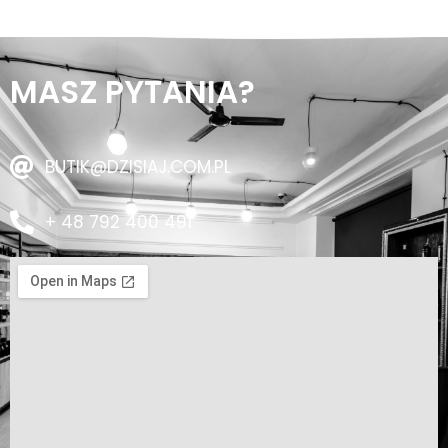
MASZ PYTANIA?
BUTIK@DZISIAJ.COM.PL
+ 48 792 400 491