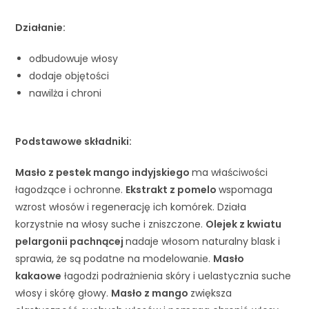
Dzia
łanie:
odbudowuje włosy
dodaje objętości
nawilża i chroni
Podstawowe sk
ładniki:
Mas
ło z pestek mango indyjskiego
ma właściwości
łagodzące i ochronne.
Ekstrakt z pomelo
wspomaga
wzrost włosów i regenerację ich komórek. Działa
korzystnie na włosy suche i zniszczone.
Olejek z kwiatu
pelargonii pachnącej
nadaje włosom naturalny blask i
sprawia, że są podatne na modelowanie.
Masło
kakaowe
łagodzi podrażnienia skóry i uelastycznia suche
włosy i skórę głowy.
Masło z mango
zwiększa