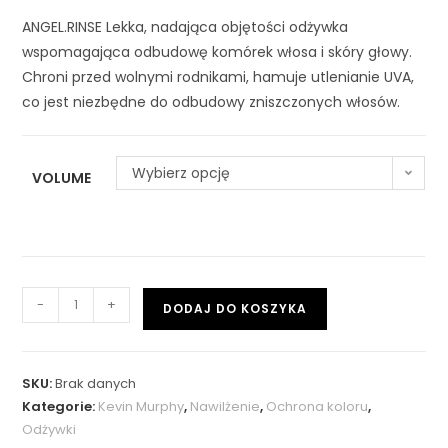
ANGEL.RINSE Lekka, nadająca objętości odżywka
wspomagająca odbudowę komórek włosa i skóry głowy.
Chroni przed wolnymi rodnikami, hamuje utlenianie UVA,
co jest niezbędne do odbudowy zniszczonych włosów.
Wybierz opcję
VOLUME
-
+
DODAJ DO KOSZYKA
SKU:
Brak danych
Kategorie:
Kevin Murphy
,
Nawilżenie
,
Ochrona koloru
,
Odżywki