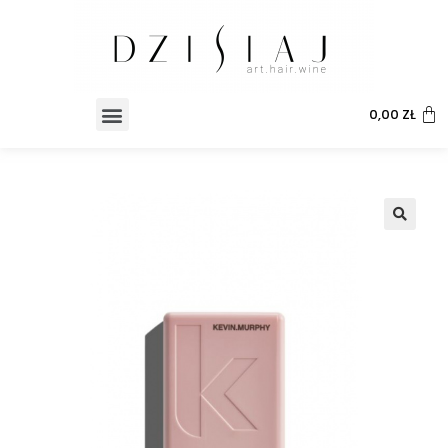
0,00
ZŁ