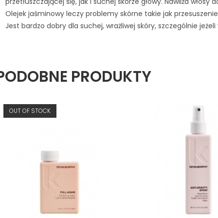
przetłuszczającej się, jak i suchej skórze głowy. Nawilża włosy 
Olejek jaśminowy leczy problemy skórne takie jak przesuszenie,
Jest bardzo dobry dla suchej, wrażliwej skóry, szczególnie jeże
PODOBNE PRODUKTY
OUT OF STOCK