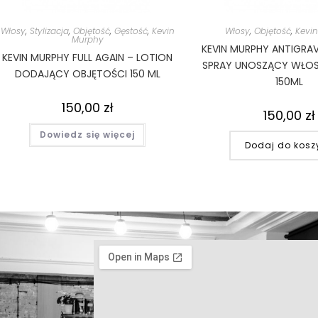
Włosy
,
Stylizacja
,
Objętość
,
Gęstość
,
Kevin
Włosy
,
Objętość
,
Kevi
Murphy
KEVIN MURPHY ANTIGRAV
KEVIN MURPHY FULL AGAIN – LOTION
SPRAY UNOSZĄCY WŁOS
DODAJĄCY OBJĘTOŚCI 150 ML
150ML
150,00
zł
150,00
zł
Dowiedz się więcej
Dodaj do kosz