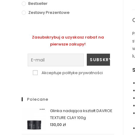
Bestseller
Zestawy Prezentowe
P
Zasubskrybuj a uzyskasz rabat na
s
pierwsze zakupy!
w
l
Akceptuje polityke prywatności
Polecane
Glinka nadająca kształt DAVROE
TEXTURE CLAY 100g
130,00
zł