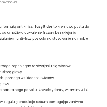
DODATKOWE
ą formułą anti-frizz.
Easy Rider
to kremowa pasta do
, co umożliwia utrwalenie fryzury bez sklejania
ziałaniem anti-frizz pozwala na stosowanie na mokre
 pomaga zapobiegać rozdwajaniu się włosów
e skórę głowy
ysk i pomaga w układaniu włosów
 głowy
a naturalnego połysku. Antyoksydanty, witaminy A i C
sów, reguluję produkcję sebum pomagając zarówno