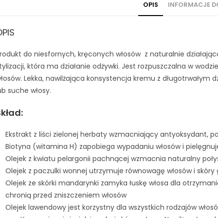
OPIS
INFORMACJE 
OPIS
rodukt do niesfornych, kręconych włosów z naturalnie działając
tylizacji, która ma działanie odżywki. Jest rozpuszczalna w wodzie
łosów. Lekka, nawilżająca konsystencja kremu z długotrwałym d
ub suche włosy.
Skład:
Ekstrakt z liści zielonej herbaty wzmacniający antyoksydant,
Biotyna (witamina H) zapobiega wypadaniu włosów i pielęgnuj
Olejek z kwiatu pelargonii pachnącej wzmacnia naturalny poł
Olejek z paczulki wonnej utrzymuje równowagę włosów i skóry
Olejek ze skórki mandarynki zamyka łuskę włosa dla otrzymani
chronią przed zniszczeniem włosów
Olejek lawendowy jest korzystny dla wszystkich rodzajów wło