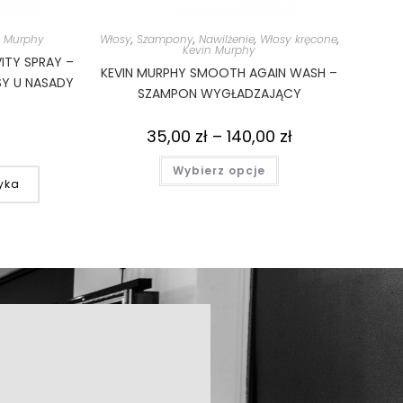
n Murphy
Włosy
,
Szampony
,
Nawilżenie
,
Włosy kręcone
,
Kevin Murphy
ITY SPRAY –
KEVIN MURPHY SMOOTH AGAIN WASH –
Y U NASADY
SZAMPON WYGŁADZAJĄCY
35,00
zł
–
140,00
zł
Wybierz opcje
yka