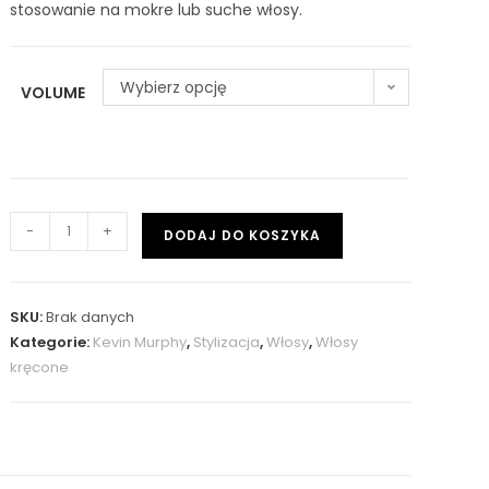
stosowanie na mokre lub suche włosy.
Wybierz opcję
VOLUME
-
+
DODAJ DO KOSZYKA
SKU:
Brak danych
Kategorie:
Kevin Murphy
,
Stylizacja
,
Włosy
,
Włosy
kręcone