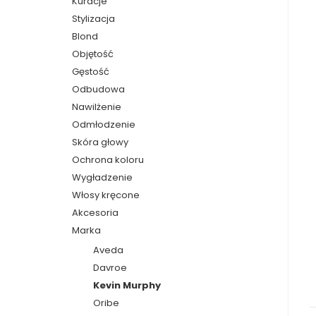
Kuracje
Stylizacja
Blond
Objętość
Gęstość
Odbudowa
Nawilżenie
Odmłodzenie
Skóra głowy
Ochrona koloru
Wygładzenie
Włosy kręcone
Akcesoria
Marka
Aveda
Davroe
Kevin Murphy
Oribe