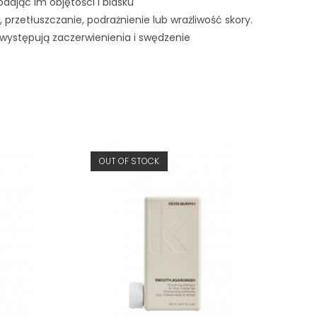
dodając im objętości i blasku
 przetłuszczanie, podrażnienie lub wrażliwość skory.
li występują zaczerwienienia i swędzenie
OUT OF STOCK