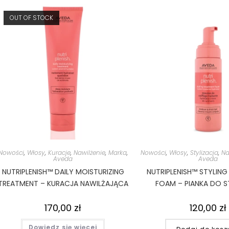
OUT OF STOCK
Nowości
,
Włosy
,
Kuracje
,
Nawilżenie
,
Marka
,
Nowości
,
Włosy
,
Stylizacja
,
Na
Aveda
Aveda
NUTRIPLENISH™ DAILY MOISTURIZING
NUTRIPLENISH™ STYLIN
TREATMENT – KURACJA NAWILŻAJĄCA
FOAM – PIANKA DO S
170,00
zł
120,00
zł
Dowiedz się więcej