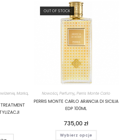
OUT OF STOCK
wilżenie
,
Marka
,
Nowości
,
Perfumy
,
Perris Monte Carlo
PERRIS MONTE CARLO ARANCIA DI SICILIA
G TREATMENT
EDP 100ML
TYLIZACJI
735,00
zł
Wybierz opcje