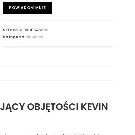
SKU:
1859331641545996
Kategoria:
Nowości
ĄCY OBJĘTOŚCI KEVIN