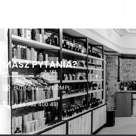
MASZ PYTANIA?
BUTIK@DZISIAJ.COM.PL
+ 48 792 400 491