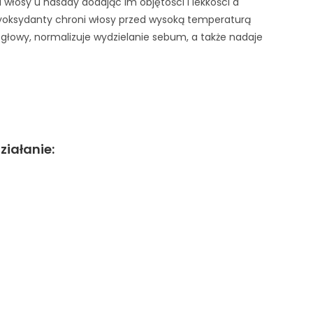
 włosy u nasady dodając im objętości i lekkości a
tyoksydanty chroni włosy przed wysoką temperaturą
głowy, normalizuje wydzielanie sebum, a także nadaje
ziałanie: