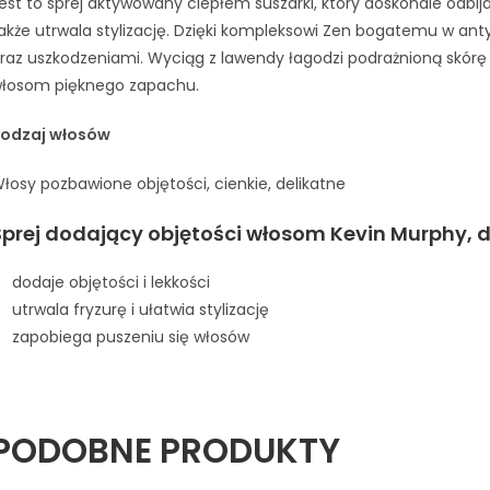
est to sprej aktywowany ciepłem suszarki, który doskonale odbija
akże utrwala stylizację. Dzięki kompleksowi Zen bogatemu w an
raz uszkodzeniami. Wyciąg z lawendy łagodzi podrażnioną skórę 
łosom pięknego zapachu.
odzaj włosów
łosy pozbawione objętości, cienkie, delikatne
Sprej dodający objętości włosom Kevin Murphy, d
dodaje objętości i lekkości
utrwala fryzurę i ułatwia stylizację
zapobiega puszeniu się włosów
PODOBNE PRODUKTY