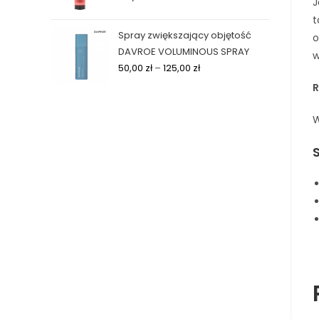
J
t
Spray zwiększający objętość
o
DAVROE VOLUMINOUS SPRAY
w
50,00
zł
–
125,00
zł
R
W