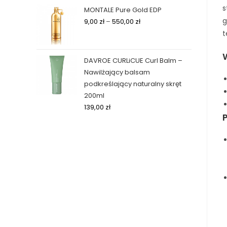
s
MONTALE Pure Gold EDP
g
9,00
zł
–
550,00
zł
t
DAVROE CURLiCUE Curl Balm –
Nawilżający balsam
podkreślający naturalny skręt
200ml
139,00
zł