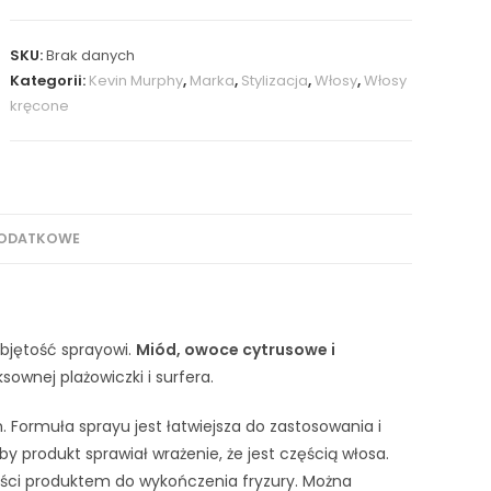
SKU:
Brak danych
Kategorii:
Kevin Murphy
,
Marka
,
Stylizacja
,
Włosy
,
Włosy
kręcone
DODATKOWE
bjętość sprayowi.
Miód, owoce cytrusowe i
sownej plażowiczki i surfera.
. Formuła sprayu jest łatwiejsza do zastosowania i
by produkt sprawiał wrażenie, że jest częścią włosa.
zęści produktem do wykończenia fryzury. Można