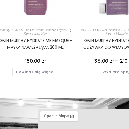
Włosy
,
Kuracje
,
Nawilżenie
,
Włosy kręcone
,
Włosy
,
Odżywki
,
Nawilżenie
,
Kevin Murphy
Kevin Murphy
KEVIN MURPHY HYDRATE ME MASQUE –
KEVIN MURPHY HYDRATE
MASKA NAWILŻAJĄCA 200 ML
ODŻYWKA DO WŁOSÓ
180,00
zł
35,00
zł
–
210
Dowiedz się więcej
Wybierz opc