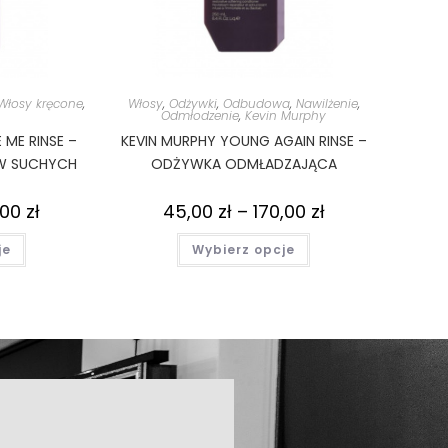
Włosy kręcone
,
Włosy
,
Odżywki
,
Odbudowa
,
Nawilżenie
,
Odmłodzenie
,
Kevin Murphy
 ME RINSE –
KEVIN MURPHY YOUNG AGAIN RINSE –
W SUCHYCH
ODŻYWKA ODMŁADZAJĄCA
,00
zł
45,00
zł
–
170,00
zł
je
Wybierz opcje