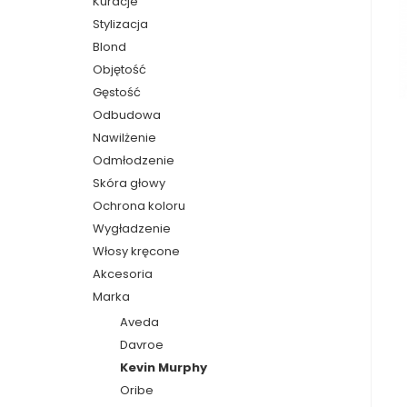
Kuracje
Stylizacja
Blond
Objętość
Gęstość
Odbudowa
Nawilżenie
Odmłodzenie
Skóra głowy
Ochrona koloru
Wygładzenie
Włosy kręcone
Akcesoria
Marka
Aveda
Davroe
Kevin Murphy
Oribe