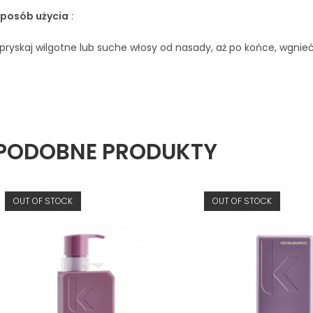
posób użycia
:
pryskaj wilgotne lub suche włosy od nasady, aż po końce, wgnie
PODOBNE PRODUKTY
OUT OF STOCK
OUT OF STOCK