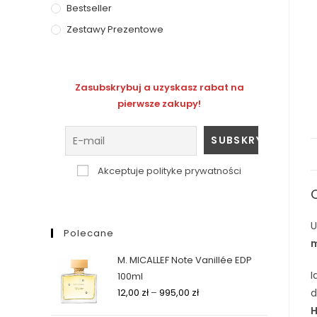
Bestseller
Zestawy Prezentowe
Zasubskrybuj a uzyskasz rabat na
pierwsze zakupy!
Akceptuje polityke prywatności
U
Polecane
m
M. MICALLEF Note Vanillée EDP
I
100ml
d
12,00
zł
–
995,00
zł
H