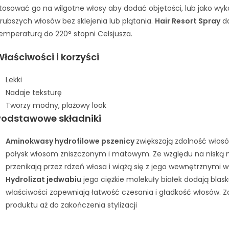
tosować go na wilgotne włosy aby dodać objętości, lub jako wyko
rubszych włosów bez sklejenia lub plątania.
Hair Resort Spray
da
emperaturą do 220° stopni Celsjusza.
Właściwości i korzyści
Lekki
Nadaje teksturę
Tworzy modny, plażowy look
Podstawowe składniki
Aminokwasy hydrofilowe pszenicy
zwiększają zdolność włosó
połysk włosom zniszczonym i matowym. Ze względu na niską
przenikają przez rdzeń włosa i wiążą się z jego wewnętrznymi 
Hydrolizat jedwabiu
jego ciężkie molekuły białek dodają blas
właściwości zapewniają łatwość czesania i gładkość włosów. 
produktu aż do zakończenia stylizacji