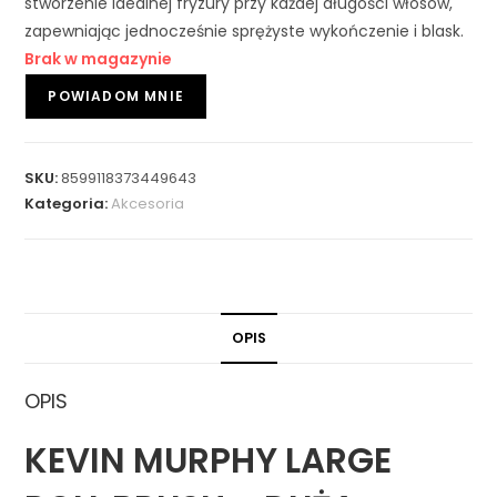
stworzenie idealnej fryzury przy każdej długości włosów,
zapewniając jednocześnie sprężyste wykończenie i blask.
Brak w magazynie
SKU:
8599118373449643
Kategoria:
Akcesoria
OPIS
OPIS
KEVIN MURPHY LARGE