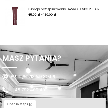
Kuracja bez spłukiwania DAVROE ENDS REPAIR
45,00
zł
–
130,00
zł
MASZ PYTANIA?
BUTIK@DZISIAJ.COM.PL
+ 48 792 400 491