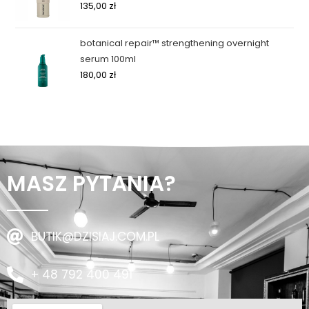
135,00
zł
botanical repair™ strengthening overnight
serum 100ml
180,00
zł
MASZ PYTANIA?
BUTIK@DZISIAJ.COM.PL
+ 48 792 400 491