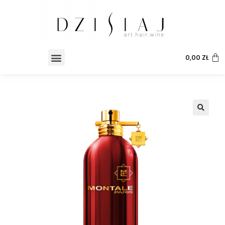
0,00
ZŁ