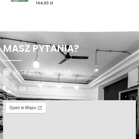
144,00
zł
MASZ PYTANIA?
BUTIK@DZISIAJ.COM.PL
+ 48 792 400 491