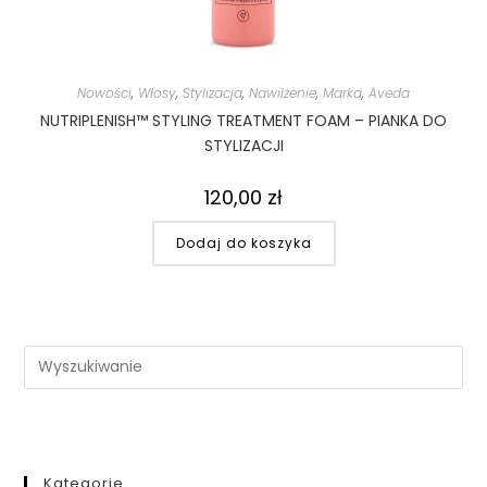
Nowości
,
Włosy
,
Stylizacja
,
Nawilżenie
,
Marka
,
Aveda
NUTRIPLENISH™ STYLING TREATMENT FOAM – PIANKA DO
STYLIZACJI
120,00
zł
Dodaj do koszyka
Kategorie