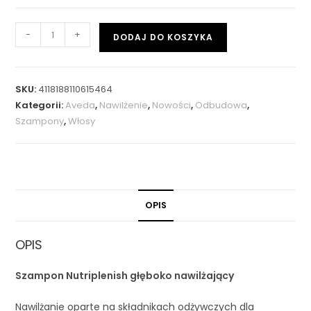
-
+
DODAJ DO KOSZYKA
SKU:
4118188110615464
Kategorii:
Aveda
,
Nawilżenie
,
Nowości
,
Odbudowa
,
Szampony
,
Włosy
OPIS
OPIS
Szampon Nutriplenish głęboko nawilżający
Nawilżanie oparte na składnikach odżywczych dla