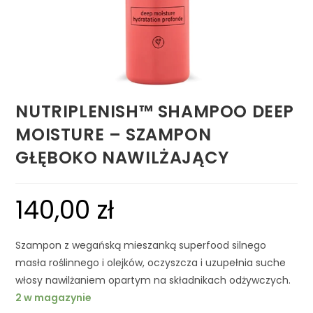
NUTRIPLENISH™ SHAMPOO DEEP
MOISTURE – SZAMPON
GŁĘBOKO NAWILŻAJĄCY
140,00
zł
Szampon z wegańską mieszanką superfood silnego
masła roślinnego i olejków, oczyszcza i uzupełnia suche
włosy nawilżaniem opartym na składnikach odżywczych.
2 w magazynie