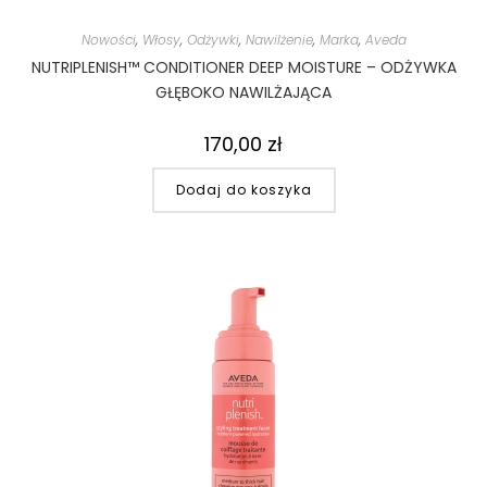
Nowości
,
Włosy
,
Odżywki
,
Nawilżenie
,
Marka
,
Aveda
NUTRIPLENISH™ CONDITIONER DEEP MOISTURE – ODŻYWKA
GŁĘBOKO NAWILŻAJĄCA
170,00
zł
Dodaj do koszyka