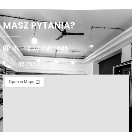
MASZ PYTANIA?
BUTIK@DZISIAJ.COM.PL
+ 48 792 400 491