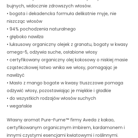
bujnych, widocznie zdrowszych włosów.
• bogata i dekadencka formuła delikatnie myje, nie
niszcząc włosów
• 94% pochodzenia naturalnego
• głęboko nawilża
• luksusowy organiczny olejek z granatu, bogaty w kwasy
omega-5, odżywia suche, osłabione włosy
• certyfikowany organiczny olej kokosowy o niskiej masie
cząsteczkowej łatwo wnika we włosy, pomagając je
nawilżyć
• Masło z mango bogate w kwasy tłuszczowe pomaga
odżywić włosy, pozostawiając je miękkie i gładkie
• do wszystkich rodzajów włosów suchych
• wegańskie
Własny aromat Pure-Fume™ firmy Aveda z kakao,
certyfikowanym organicznym imbirem, kardamonem i
innymi czystymi esencjami kwiatowymi i roślinnymi.