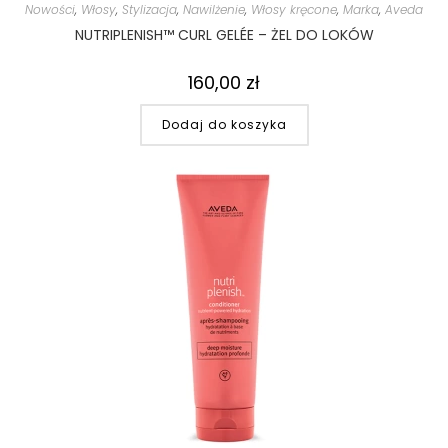
Nowości
,
Włosy
,
Stylizacja
,
Nawilżenie
,
Włosy kręcone
,
Marka
,
Aveda
NUTRIPLENISH™ CURL GELÉE – ŻEL DO LOKÓW
160,00
zł
Dodaj do koszyka