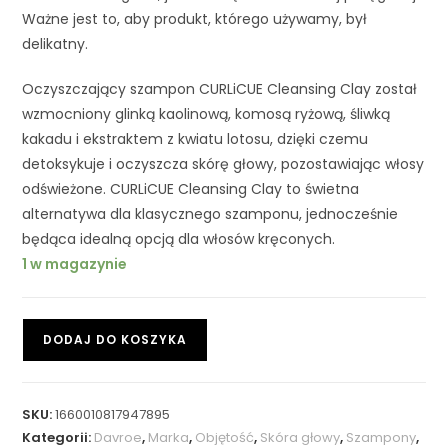
Ważne jest to, aby produkt, którego używamy, był
delikatny.
Oczyszczający szampon CURLiCUE Cleansing Clay został
wzmocniony glinką kaolinową, komosą ryżową, śliwką
kakadu i ekstraktem z kwiatu lotosu, dzięki czemu
detoksykuje i oczyszcza skórę głowy, pozostawiając włosy
odświeżone. CURLiCUE Cleansing Clay to świetna
alternatywa dla klasycznego szamponu, jednocześnie
będąca idealną opcją dla włosów kręconych.
1 w magazynie
DODAJ DO KOSZYKA
SKU:
1660010817947895
Kategorii:
Davroe
,
Marka
,
Objętość
,
Skóra głowy
,
Szampony
,