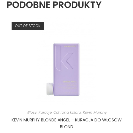
PODOBNE PRODUKTY
OUT OF STOCK
Włosy
,
Kuracje
,
Ochrona koloru
,
Kevin Murphy
KEVIN MURPHY BLONDE ANGEL – KURACJA DO WŁOSÓW
BLOND