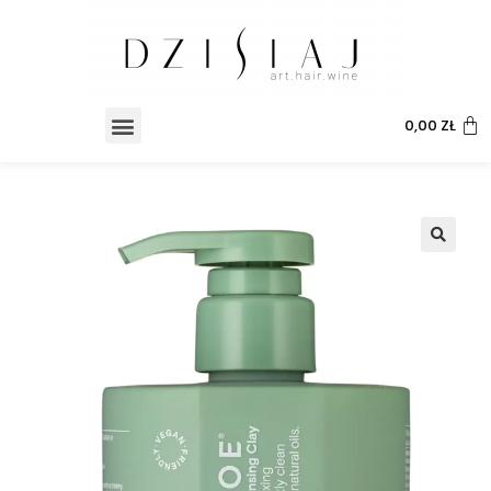
0,00
ZŁ