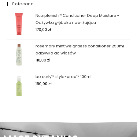
Polecane
Nutriplenish™ Conditioner Deep Moisture -
Odżywka głęboko nawilżająca
170,00
zł
rosemary mint weightless conditioner 250ml -
odżywka do włosów
110,00
zł
be curly™ style-prep™ 100ml
150,00
zł