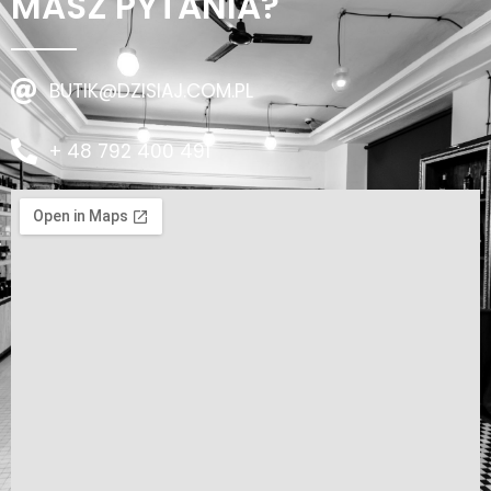
MASZ PYTANIA?
BUTIK@DZISIAJ.COM.PL
+ 48 792 400 491