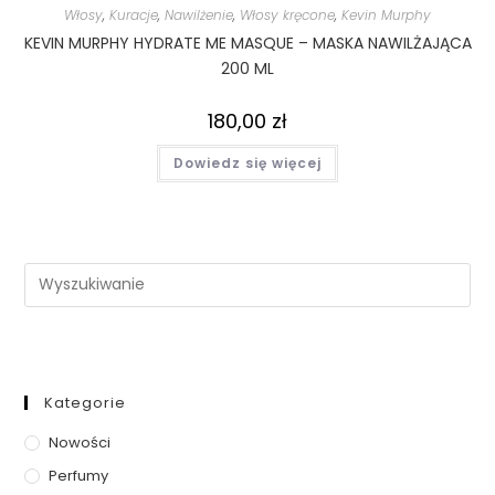
Włosy
,
Kuracje
,
Nawilżenie
,
Włosy kręcone
,
Kevin Murphy
KEVIN MURPHY HYDRATE ME MASQUE – MASKA NAWILŻAJĄCA
200 ML
180,00
zł
Dowiedz się więcej
Kategorie
Nowości
Perfumy