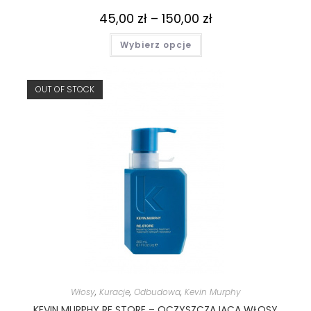
45,00
zł
–
150,00
zł
Wybierz opcje
OUT OF STOCK
Włosy
,
Kuracje
,
Odbudowa
,
Kevin Murphy
KEVIN MURPHY RE STORE – OCZYSZCZAJĄCA WŁOSY