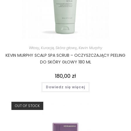
Włosy
,
Kuracje
,
Skóra głowy
,
Kevin Murphy
KEVIN MURPHY SCALP SPA SCRUB – OCZYSZCZAJĄCY PEELING
DO SKÓRY GŁOWY 180 ML
180,00
zł
Dowiedz się więcej
OUT OF STOCK