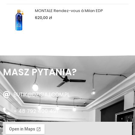
MONTALE Rendez-vous à Milan EDP
620,00
zł
MASZ PYTANIA?
BUTIK@DZISIAJ.COM.PL
+ 48 792 400 491