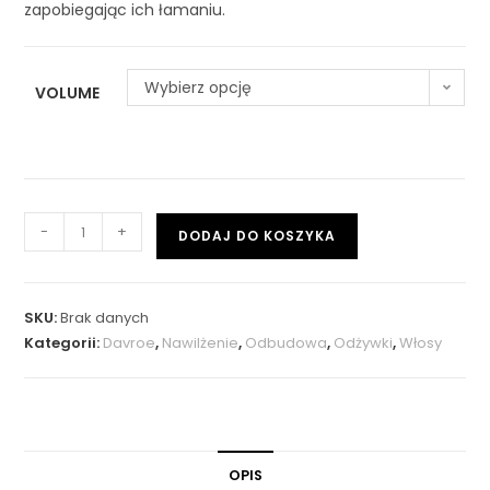
zapobiegając ich łamaniu.
Wybierz opcję
VOLUME
-
+
DODAJ DO KOSZYKA
SKU:
Brak danych
Kategorii:
Davroe
,
Nawilżenie
,
Odbudowa
,
Odżywki
,
Włosy
OPIS