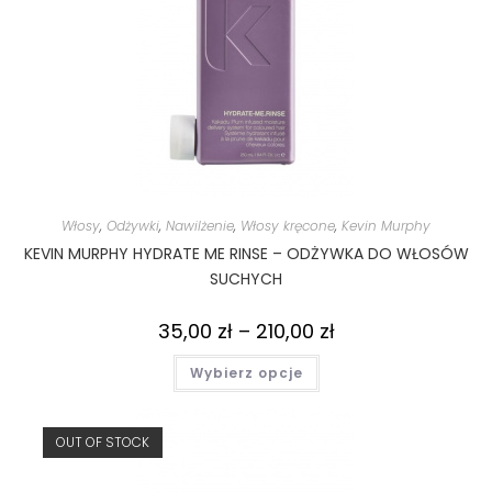
Włosy
,
Odżywki
,
Nawilżenie
,
Włosy kręcone
,
Kevin Murphy
KEVIN MURPHY HYDRATE ME RINSE – ODŻYWKA DO WŁOSÓW
SUCHYCH
35,00
zł
–
210,00
zł
Wybierz opcje
OUT OF STOCK