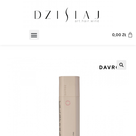
0,00
ZŁ