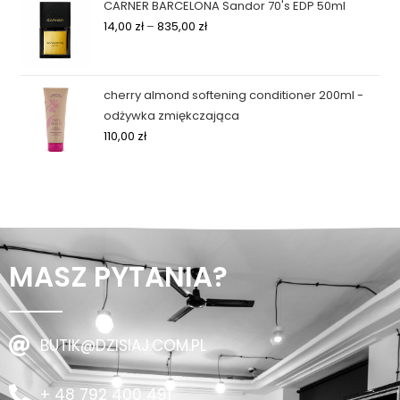
CARNER BARCELONA Sandor 70's EDP 50ml
14,00
zł
–
835,00
zł
cherry almond softening conditioner 200ml -
odżywka zmiękczająca
110,00
zł
MASZ PYTANIA?
BUTIK@DZISIAJ.COM.PL
+ 48 792 400 491