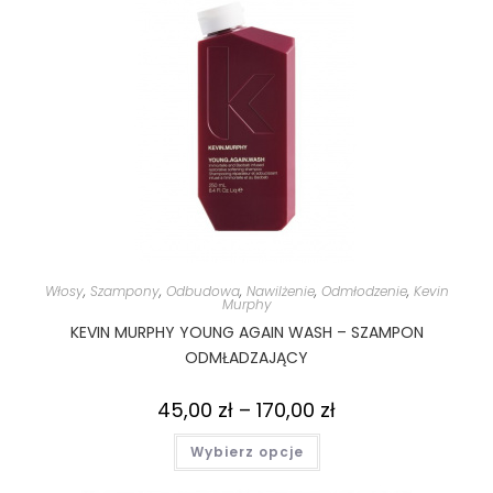
Włosy
,
Szampony
,
Odbudowa
,
Nawilżenie
,
Odmłodzenie
,
Kevin
Murphy
KEVIN MURPHY YOUNG AGAIN WASH – SZAMPON
ODMŁADZAJĄCY
45,00
zł
–
170,00
zł
Wybierz opcje