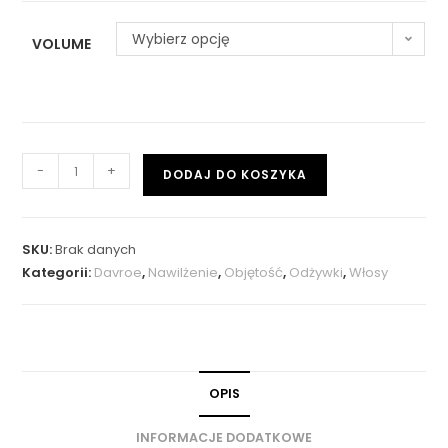
Wybierz opcję
VOLUME
-
+
DODAJ DO KOSZYKA
SKU:
Brak danych
Kategorii:
Davroe
,
Nawilżenie
,
Objętość
,
Odżywki
,
Włosy
OPIS
INFORMACJE DODATKOWE