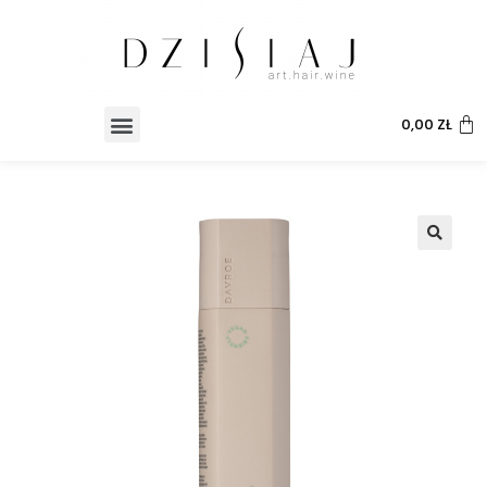
0,00
ZŁ