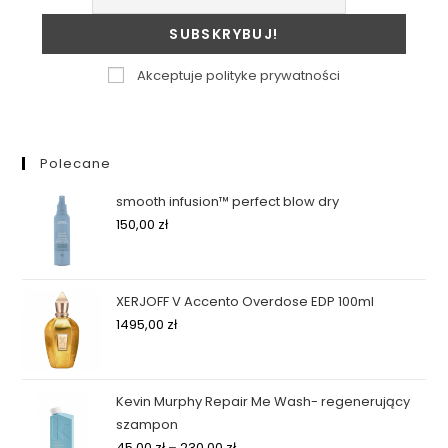
Akceptuje polityke prywatności
Polecane
smooth infusion™ perfect blow dry
150,00
zł
XERJOFF V Accento Overdose EDP 100ml
1495,00
zł
Kevin Murphy Repair Me Wash- regenerujący
szampon
45,00
zł
–
230,00
zł