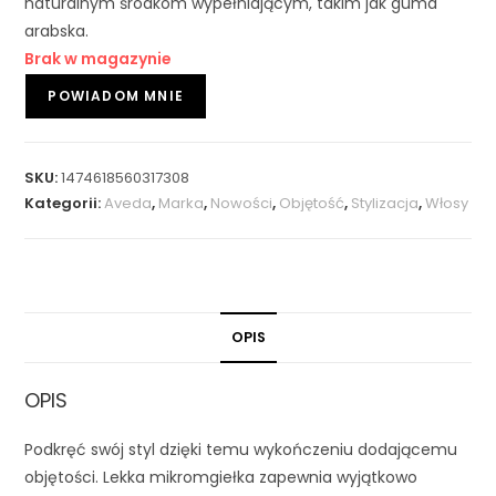
naturalnym środkom wypełniającym, takim jak guma
arabska.
Brak w magazynie
SKU:
1474618560317308
Kategorii:
Aveda
,
Marka
,
Nowości
,
Objętość
,
Stylizacja
,
Włosy
OPIS
OPIS
Podkręć swój styl dzięki temu wykończeniu dodającemu
objętości. Lekka mikromgiełka zapewnia wyjątkowo