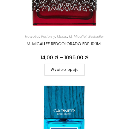
Nowości
,
Perfumy
,
Marka
,
M. Micallef
,
Bestseller
M. MICALLEF REDCOLORADO EDP 100ML
14,00
zł
–
1095,00
zł
Wybierz opcje