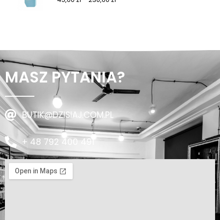
MASZ PYTANIA?
BUTIK@DZISIAJ.COM.PL
+ 48 792 400 491