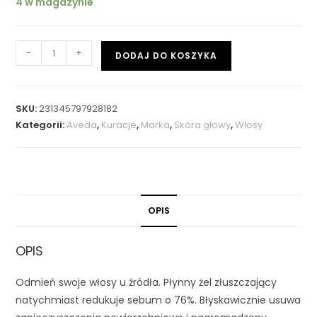
4 w magazynie
-
+
DODAJ DO KOSZYKA
SKU:
231345797928182
Kategorii:
Aveda
,
Kuracje
,
Marka
,
Skóra głowy
,
Włosy
OPIS
OPIS
Odmień swoje włosy u źródła. Płynny żel złuszczający
natychmiast redukuje sebum o 76%. Błyskawicznie usuwa