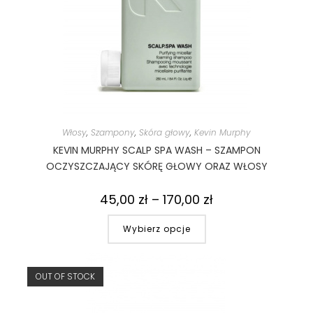
Włosy
,
Szampony
,
Skóra głowy
,
Kevin Murphy
KEVIN MURPHY SCALP SPA WASH – SZAMPON
OCZYSZCZAJĄCY SKÓRĘ GŁOWY ORAZ WŁOSY
45,00
zł
–
170,00
zł
Wybierz opcje
OUT OF STOCK