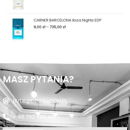
CARNER BARCELONA Ibiza Nights EDP
9,00
zł
–
735,00
zł
MASZ PYTANIA?
BUTIK@DZISIAJ.COM.PL
+ 48 792 400 491