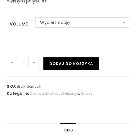
pięknym połyskiem.
Wybierz opcję
VOLUME
-
+
DODAJ DO KOSZYKA
SKU:
Brak danych
Kategorie:
Davroe
,
Marka
,
Stylizacja
,
Włosy
OPIS