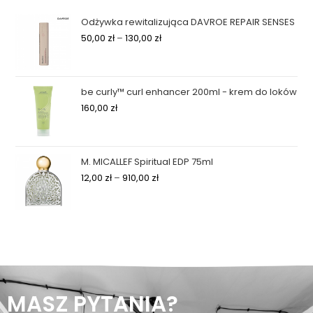
Odżywka rewitalizująca DAVROE REPAIR SENSES
50,00
zł
–
130,00
zł
be curly™ curl enhancer 200ml - krem do loków
160,00
zł
M. MICALLEF Spiritual EDP 75ml
12,00
zł
–
910,00
zł
MASZ PYTANIA?