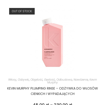
OUT OF STOCK
Włosy
,
Odżywki
,
Objętość
,
Gęstość
,
Odbudowa
,
Nawilżenie
,
Kevin
Murphy
KEVIN MURPHY PLUMPING RINSE – ODŻYWKA DO WŁOSÓW
CIENKICH I WYPADAJĄCYCH
45,00
zł
–
230,00
zł