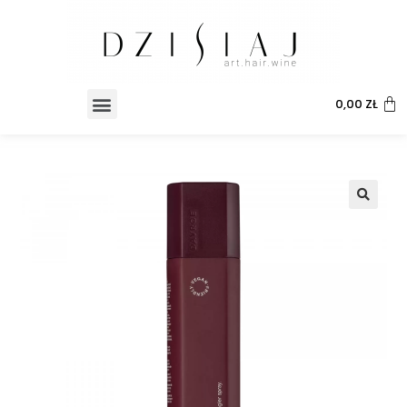
0,00
ZŁ