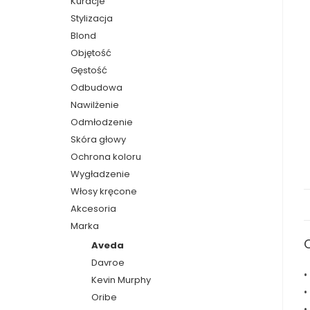
Kuracje
Stylizacja
Blond
Objętość
Gęstość
Odbudowa
Nawilżenie
Odmłodzenie
Skóra głowy
Ochrona koloru
Wygładzenie
Włosy kręcone
Akcesoria
Marka
Aveda
Davroe
•
Kevin Murphy
•
Oribe
•