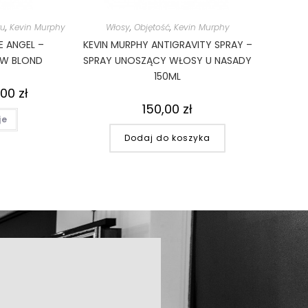
ru
,
Kevin Murphy
Włosy
,
Objętość
,
Kevin Murphy
E ANGEL –
KEVIN MURPHY ANTIGRAVITY SPRAY –
W BLOND
SPRAY UNOSZĄCY WŁOSY U NASADY
150ML
,00
zł
150,00
zł
je
Dodaj do koszyka