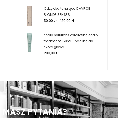
Odżywka tonująca DAVROE
BLONDE SENSES
50,00
zł
–
130,00
zł
scalp solutions exfoliating scalp
treatment 150ml - peeling do
skóry głowy
200,00
zł
MASZ PYTANIA?