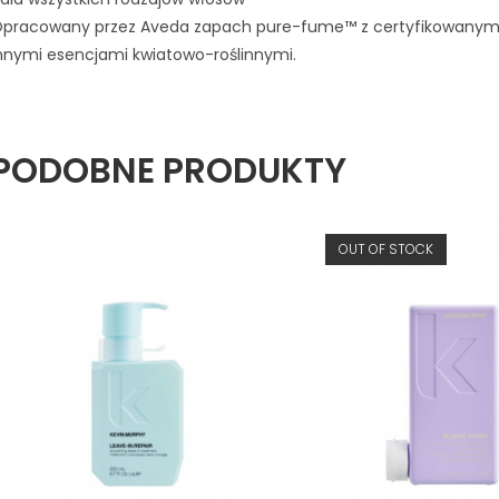
pracowany przez Aveda zapach pure-fume™ z certyfikowanym, o
nnymi esencjami kwiatowo-roślinnymi.
PODOBNE PRODUKTY
OUT OF STOCK