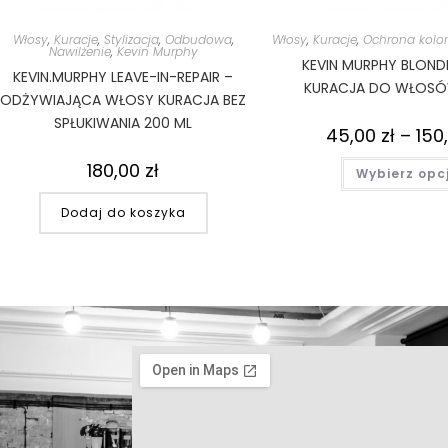
Włosy
,
Kuracje
,
Stylizacja
,
Odbudowa
,
Włosy
,
Kuracje
,
Ochrona kolo
Nawilżenie
,
Kevin Murphy
KEVIN MURPHY BLOND
KEVIN.MURPHY LEAVE-IN-REPAIR –
KURACJA DO WŁOSÓ
ODŻYWIAJĄCA WŁOSY KURACJA BEZ
SPŁUKIWANIA 200 ML
45,00
zł
–
150
180,00
zł
Wybierz opc
Dodaj do koszyka