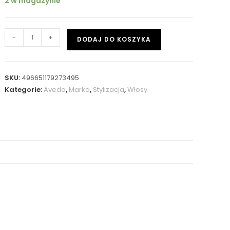
2 w magazynie
-
+
DODAJ DO KOSZYKA
SKU:
496651179273495
Kategorie:
Aveda
,
Marka
,
Stylizacja
,
Włosy