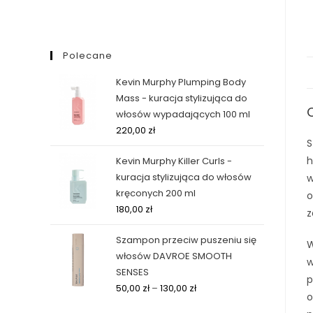
Polecane
Kevin Murphy Plumping Body
Mass - kuracja stylizująca do
włosów wypadających 100 ml
220,00
zł
S
h
Kevin Murphy Killer Curls -
kuracja stylizująca do włosów
w
kręconych 200 ml
o
180,00
zł
z
Szampon przeciw puszeniu się
W
włosów DAVROE SMOOTH
w
SENSES
p
50,00
zł
–
130,00
zł
o