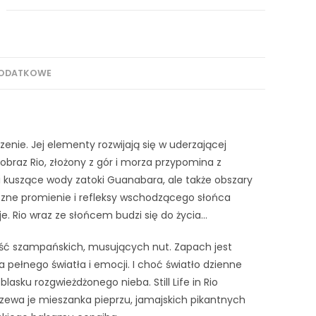
DODATKOWE
dzenie. Jej elementy rozwijają się w uderzającej
braz Rio, złożony z gór i morza przypomina z
i kuszące wody zatoki Guanabara, ale także obszary
czne promienie i refleksy wschodzącego słońca
. Rio wraz ze słońcem budzi się do życia…
ywność szampańskich, musujących nut. Zapach jest
 pełnego światła i emocji. I choć światło dzienne
w blasku rozgwieżdżonego nieba. Still Life in Rio
grzewa je mieszanka pieprzu, jamajskich pikantnych