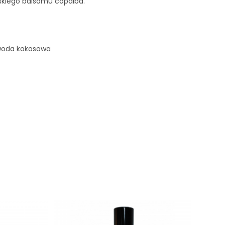
jskiego balsamu copaiba.
, woda kokosowa