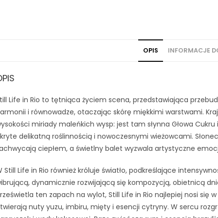
OPIS
INFORMACJE 
OPIS
till Life in Rio to tętniąca życiem scena, przedstawiająca przebu
armonii i równowadze, otaczając skórę miękkimi warstwami. Krajo
ysokości miriady maleńkich wysp: jest tam słynna Głowa Cukru 
kryte delikatną roślinnością i nowoczesnymi wieżowcami. Słone
achwycają ciepłem, a świetlny balet wyzwala artystyczne emocje
 Still Life in Rio również króluje światło, podkreślające intens
ibrującą, dynamicznie rozwijającą się kompozycją, obietnicą dnia
rześwietla ten zapach na wylot, Still Life in Rio najlepiej nosi się 
twierają nuty yuzu, imbiru, mięty i esencji cytryny. W sercu roz