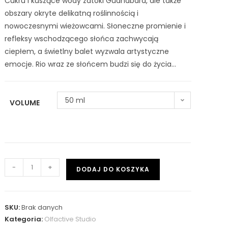
Cukru i kuszące wody zatoki Guanabara, ale także
obszary okryte delikatną roślinnością i
nowoczesnymi wieżowcami. Słoneczne promienie i
refleksy wschodzącego słońca zachwycają
ciepłem, a świetlny balet wyzwala artystyczne
emocje. Rio wraz ze słońcem budzi się do życia…
50 ml
VOLUME
-
+
DODAJ DO KOSZYKA
SKU:
Brak danych
Kategoria:
Olfactive Studio