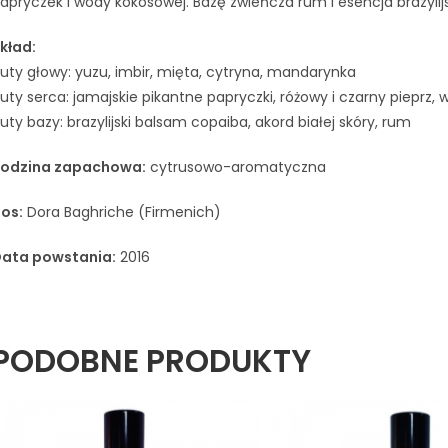
apryczek i wody kokosowej. Bazę zwieńcza rum i esencja brazyli
kład:
uty głowy: yuzu, imbir, mięta, cytryna, mandarynka
uty serca: jamajskie pikantne papryczki, różowy i czarny pieprz
uty bazy: brazylijski balsam copaiba, akord białej skóry, rum
odzina zapachowa:
cytrusowo-aromatyczna
os:
Dora Baghriche (Firmenich)
ata powstania:
2016
PODOBNE PRODUKTY