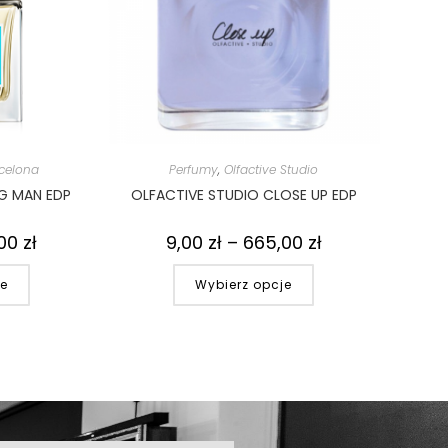
celona
Perfumy
,
Olfactive Studio
G MAN EDP
OLFACTIVE STUDIO CLOSE UP EDP
,00
zł
9,00
zł
–
665,00
zł
je
Wybierz opcje