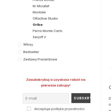
M. Micallef
Montale
Olfactive Studio
Oribe
Perris Monte Carlo
Xerjoff V
Włosy
Bestseller
Zestawy Prezentowe
Zasubskrybuj a uzyskasz rabat na
pierwsze zakupy!
D
r
Akceptuje polityke prywatności
p