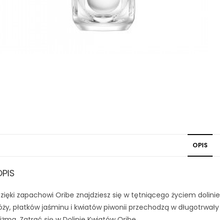
OPIS
OPIS
zięki zapachowi Oribe znajdziesz się w tętniącego życiem dolini
óży, płatków jaśminu i kwiatów piwonii przechodzą w długotrwa
iżma. Zatrać się w Dolinie Kwiatów Oribe.