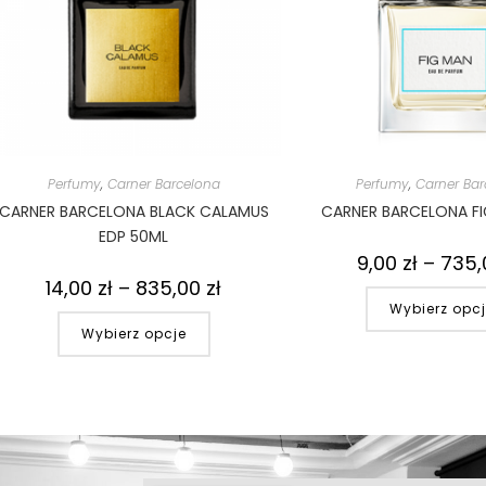
Perfumy
,
Carner Barcelona
Perfumy
,
Carner Bar
CARNER BARCELONA BLACK CALAMUS
CARNER BARCELONA FI
EDP 50ML
9,00
zł
–
735
14,00
zł
–
835,00
zł
Wybierz opc
Wybierz opcje