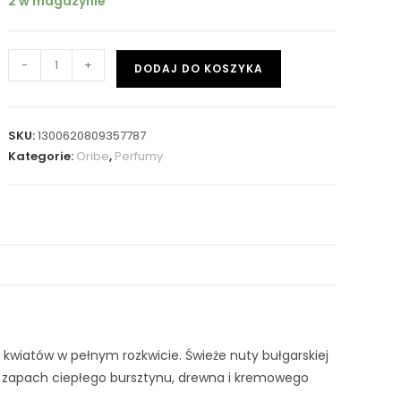
2 w magazynie
-
+
DODAJ DO KOSZYKA
SKU:
1300620809357787
Kategorie:
Oribe
,
Perfumy
e kwiatów w pełnym rozkwicie. Świeże nuty bułgarskiej
ły zapach ciepłego bursztynu, drewna i kremowego