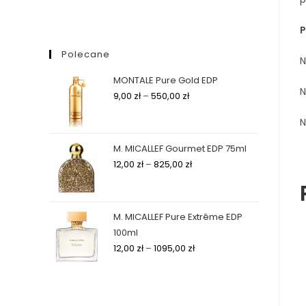
P
Polecane
N
MONTALE Pure Gold EDP
N
9,00
zł
–
550,00
zł
N
M. MICALLEF Gourmet EDP 75ml
12,00
zł
–
825,00
zł
M. MICALLEF Pure Extrême EDP
100ml
12,00
zł
–
1095,00
zł