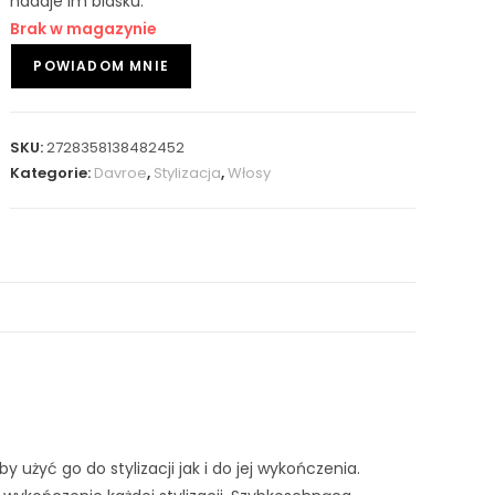
nadaje im blasku.
Brak w magazynie
SKU:
2728358138482452
Kategorie:
Davroe
,
Stylizacja
,
Włosy
 użyć go do stylizacji jak i do jej wykończenia.