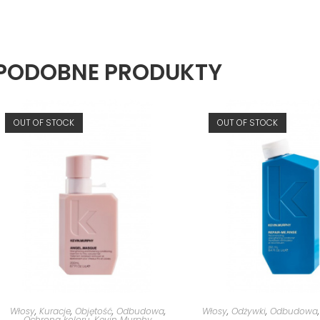
PODOBNE PRODUKTY
OUT OF STOCK
OUT OF STOCK
Włosy
,
Kuracje
,
Objętość
,
Odbudowa
,
Włosy
,
Odżywki
,
Odbudowa
Ochrona koloru
,
Kevin Murphy