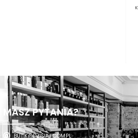
K
MASZ PYTANIA?
BUTIK@DZISIAJ.COM.PL