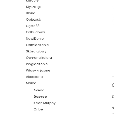
Kuracje
Stylizacja
Blond
Objętość
Gęstość
Odbudowa
Nawilżenie
Odmłodzenie
Skóra głowy
Ochrona koloru
Wygładzenie
Włosy kręcone
Akcesoria
Marka
Aveda
Z
Davroe
Kevin Murphy
N
Oribe