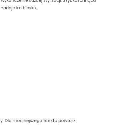
wykończenie każdej stylizacji. Szybkoschnąca
nadaje im blasku.
y. Dla mocniejszego efektu powtórz.