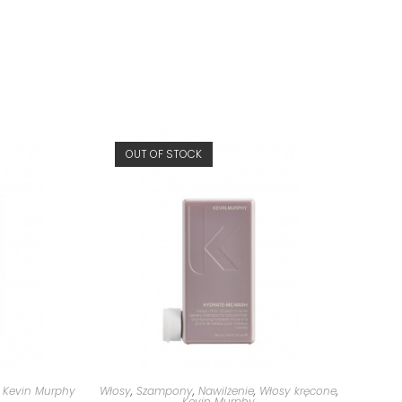
OUT OF STOCK
,
Kevin Murphy
Włosy
,
Szampony
,
Nawilżenie
,
Włosy kręcone
,
Kevin Murphy