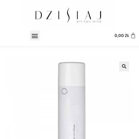
0,00
ZŁ