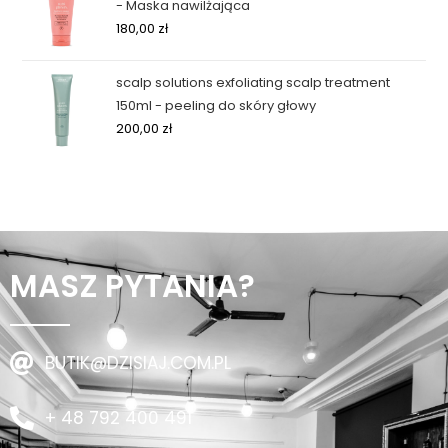
- Maska nawilżająca
180,00
zł
scalp solutions exfoliating scalp treatment
150ml - peeling do skóry głowy
200,00
zł
MASZ PYTANIA?
BUTIK@DZISIAJ.COM.PL
+ 48 792 400 491