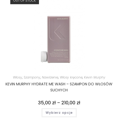
OUT OF STOCK
Włosy
,
Szampony
,
Nawilżenie
,
Włosy kręcone
,
Kevin Murphy
KEVIN MURPHY HYDRATE ME WASH – SZAMPON DO WŁOSÓW
SUCHYCH
35,00
zł
–
210,00
zł
Wybierz opcje