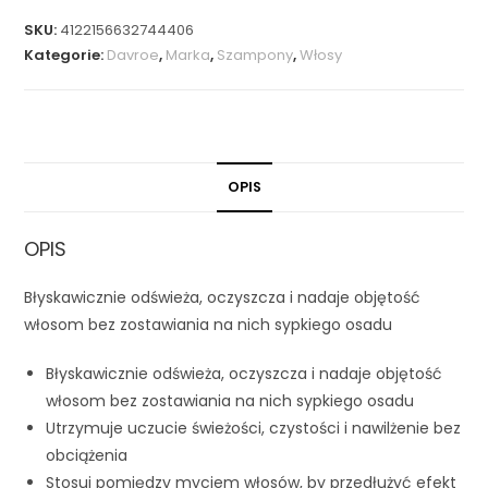
SKU:
4122156632744406
Kategorie:
Davroe
,
Marka
,
Szampony
,
Włosy
OPIS
OPIS
Błyskawicznie odświeża, oczyszcza i nadaje objętość
włosom bez zostawiania na nich sypkiego osadu
Błyskawicznie odświeża, oczyszcza i nadaje objętość
włosom bez zostawiania na nich sypkiego osadu
Utrzymuje uczucie świeżości, czystości i nawilżenie bez
obciążenia
Stosuj pomiędzy myciem włosów, by przedłużyć efekt